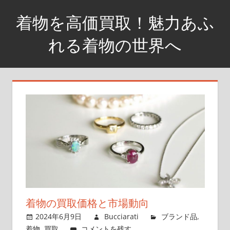
コ
着物を高価買取！魅力あふ
ン
テ
れる着物の世界へ
ン
高
ツ
価
へ
買
ス
取！
キ
華
ッ
や
プ
か
な
着
物
の
着物の買取価格と市場動向
魅
2024年6月9日
Bucciarati
ブランド品
,
力
着物
,
買取
コメントを残す