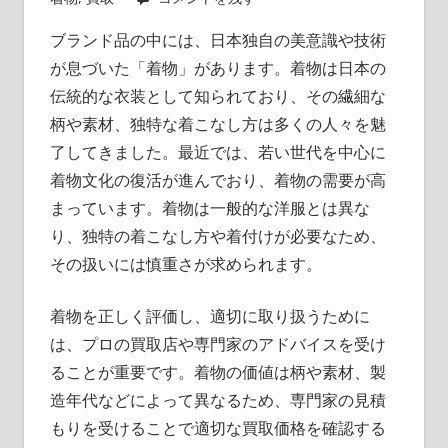
を
ブランド品の中には、日本独自の美意識や技術
存
が息づいた「着物」があります。
着物は日本の
分
伝統的な衣装として知られており、その繊細な
に
堪
柄や素材、独特な着こなし方は多くの人々を魅
能
了してきました。最近では、若い世代を中心に
し
着物文化の復活が進んでおり、着物の需要が高
ま
まっています。着物は一般的な洋服とは異な
せ
り、独特の着こなし方や着付けが必要なため、
ん
その扱いには慎重さが求められます。
か？
着物を正しく評価し、適切に取り扱うために
は、プロの買取店や専門家のアドバイスを受け
ることが重要です。着物の価値は柄や素材、製
造年代などによって異なるため、専門家の見積
もりを受けることで適切な買取価格を確認する