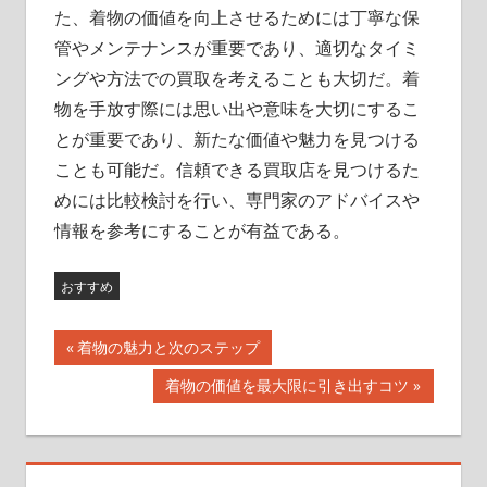
た、着物の価値を向上させるためには丁寧な保
管やメンテナンスが重要であり、適切なタイミ
ングや方法での買取を考えることも大切だ。着
物を手放す際には思い出や意味を大切にするこ
とが重要であり、新たな価値や魅力を見つける
ことも可能だ。信頼できる買取店を見つけるた
めには比較検討を行い、専門家のアドバイスや
情報を参考にすることが有益である。
おすすめ
前
着物の魅力と次のステップ
投
の
次
着物の価値を最大限に引き出すコツ
記
稿
の
事:
記
ナ
事: