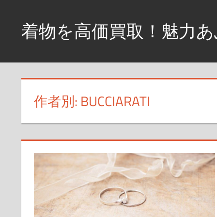
コ
ン
着物を高価買取！魅力あ
テ
ン
高
ツ
価
へ
買
取！
ス
作者別:
BUCCIARATI
華
キ
や
ッ
か
プ
な
着
物
の
魅
力
を