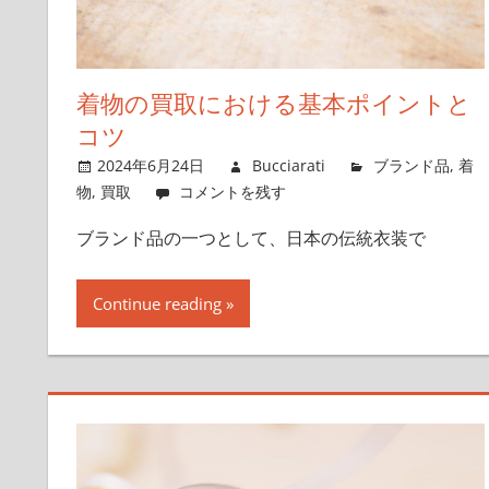
存
分
に
着物の買取における基本ポイントと
堪
コツ
能
2024年6月24日
Bucciarati
ブランド品
,
着
し
物
,
買取
コメントを残す
ま
せ
ブランド品の一つとして、日本の伝統衣装で
ん
か？
Continue reading